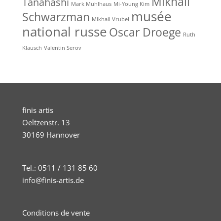
Mikhail
Tanahashi
Mark Mühlhaus
Mi-Young Kim
musée
Schwarzman
Mikhail Vrubel
national russe
Oscar Droege
Ruth
Klausch
Valentin Serov
finis artis
Oeltzenstr. 13
30169 Hannover
Tel.: 0511 / 131 85 60
info@finis-artis.de
Conditions de vente