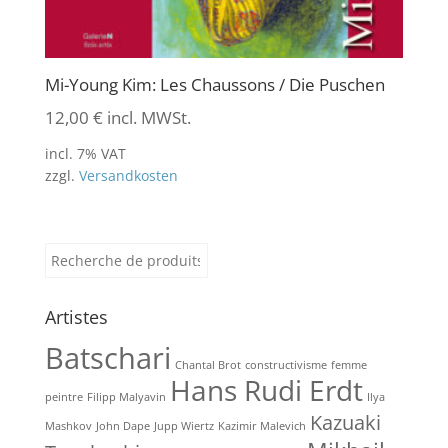
Mi-Young Kim: Les Chaussons / Die Puschen
12,00
€
incl. MWSt.
incl. 7% VAT
zzgl.
Versandkosten
Recherche
pour :
Artistes
Batschari
Chantal Brot
constructivisme
femme
Hans Rudi Erdt
peintre
Filipp Malyavin
Ilya
Kazuaki
Mashkov
John Dape
Jupp Wiertz
Kazimir Malevich