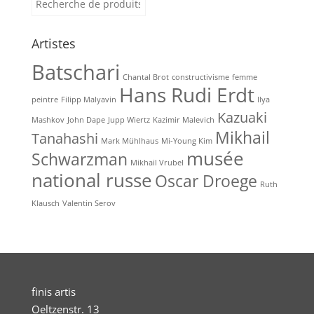
(1904)
pour :
Artistes
Batschari
Chantal Brot
constructivisme
femme
Hans Rudi Erdt
peintre
Filipp Malyavin
Ilya
Kazuaki
Mashkov
John Dape
Jupp Wiertz
Kazimir Malevich
Mikhail
Tanahashi
Mark Mühlhaus
Mi-Young Kim
musée
Schwarzman
Mikhail Vrubel
national russe
Oscar Droege
Ruth
Klausch
Valentin Serov
finis artis
Oeltzenstr. 13