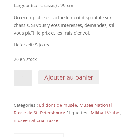
Largeur (sur châssis) : 99 cm
Un exemplaire est actuellement disponible sur
chassis. Si vous y êtes intéressés, démandez, s’il
vous plaît, le prix et les frais d’envoi.
Lieferzeit:
5 jours
20 en stock
quantité
Ajouter au panier
de
Mikhail
Vrubel
:
Catégories :
Éditions de musée
,
Musée National
Séraphin
Russe de St. Petersbourg
Étiquettes :
Mikhail Vrubel
,
à
musée national russe
six
ailes
Recherche