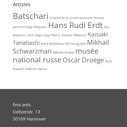
Artistes
Batschari
Chantal Brot
constructivisme
femme
Hans Rudi Erdt
peintre
Filipp Malyavin
Ilya
Kazuaki
Mashkov
John Dape
Jupp Wiertz
Kazimir Malevich
Mikhail
Tanahashi
Mark Mühlhaus
Mi-Young Kim
musée
Schwarzman
Mikhail Vrubel
national russe
Oscar Droege
Ruth
Klausch
Valentin Serov
finis artis
Oeltzenstr. 13
30169 Hannover