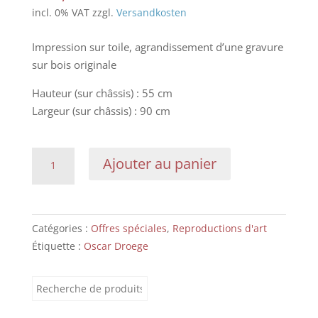
incl. 0% VAT
zzgl.
Versandkosten
Impression sur toile, agrandissement d’une gravure
sur bois originale
Hauteur (sur châssis) : 55 cm
Largeur (sur châssis) : 90 cm
quantité
Ajouter au panier
de
Oscar
Droege:
Ferme
Catégories :
Offres spéciales
,
Reproductions d'art
sur
Étiquette :
Oscar Droege
la
dune
Recherche
pour :