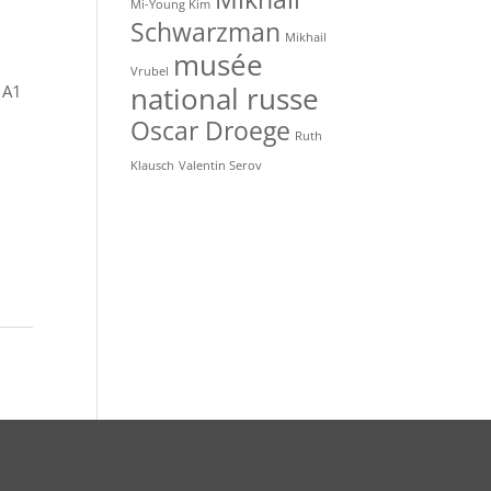
Mi-Young Kim
Schwarzman
Mikhail
musée
Vrubel
 A1
national russe
Oscar Droege
Ruth
Klausch
Valentin Serov