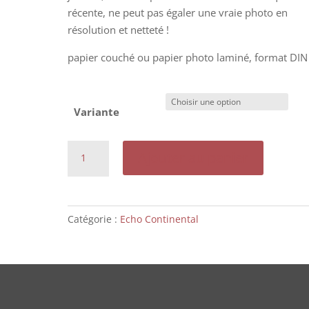
récente, ne peut pas égaler une vraie photo en
résolution et netteté !
papier couché ou papier photo laminé, format DIN
Variante
quantité
Ajouter au panier
de
Photo
de
Journal
Catégorie :
Echo Continental
pour
Publicité:
Le
Transatlantique
Bremen