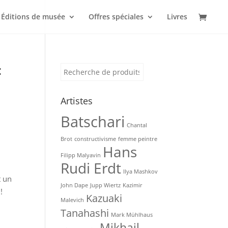
Éditions de musée
Offres spéciales
Livres
:
Recherche
pour :
Artistes
Batschari
Chantal
Brot
constructivisme
femme peintre
Hans
Filipp Malyavin
Rudi Erdt
Ilya Mashkov
t un
John Dape
Jupp Wiertz
Kazimir
!
Kazuaki
Malevich
Tanahashi
Mark Mühlhaus
Mikhail