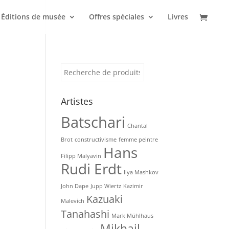
Éditions de musée
Offres spéciales
Livres
Recherche
pour :
Artistes
Batschari
Chantal
Brot
constructivisme
femme peintre
Hans
Filipp Malyavin
Rudi Erdt
Ilya Mashkov
John Dape
Jupp Wiertz
Kazimir
Kazuaki
Malevich
Tanahashi
Mark Mühlhaus
Mikhail