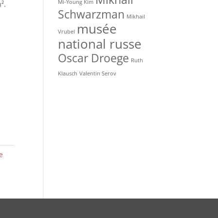
Mi-Young Kim
².
Schwarzman
Mikhail
musée
Vrubel
national russe
Oscar Droege
Ruth
Klausch
Valentin Serov
e