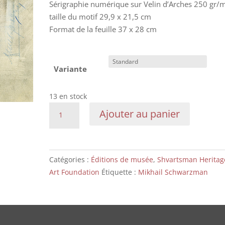
Sérigraphie numérique sur Velin d’Arches 250 gr/m
taille du motif 29,9 x 21,5 cm
Format de la feuille 37 x 28 cm
Variante
13 en stock
quantité
Ajouter au panier
de
Mikhail
Schwarzman
:
Catégories :
Éditions de musée
,
Shvartsman Heritag
Cycle
Art Foundation
Étiquette :
Mikhail Schwarzman
"Hiératures
de
la
vérité"