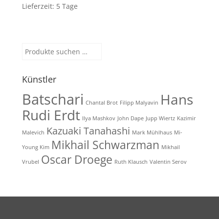
Lieferzeit:
5 Tage
Suchen
nach:
Künstler
Batschari
Hans
Chantal Brot
Filipp Malyavin
Rudi Erdt
Ilya Mashkov
John Dape
Jupp Wiertz
Kazimir
Kazuaki Tanahashi
Malevich
Mark Mühlhaus
Mi-
Mikhail Schwarzman
Young Kim
Mikhail
Oscar Droege
Vrubel
Ruth Klausch
Valentin Serov