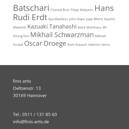
Batschari
Hans
Chantal Brot
Filipp Malyavin
Rudi Erdt
Ilya Mashkov
John Dape
Jupp Wiertz
Kazimir
Kazuaki Tanahashi
Malevich
Mark Mühlhaus
Mi-
Mikhail Schwarzman
Young Kim
Mikhail
Oscar Droege
Vrubel
Ruth Klausch
Valentin Serov
finis artis
Oeltzenstr. 13
30169 Hannover
Tel.: 0511 / 131 85 60
info@finis-artis.de