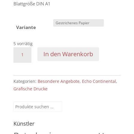
Blattgröße DIN A1
Variante
5 vorrätig
Echo
In den Warenkorb
Continental:
1938
-
238
Kategorien:
Besondere Angebote
,
Echo Continental
,
A
Grafische Drucke
Radwechsel
Menge
Suchen
nach:
Künstler