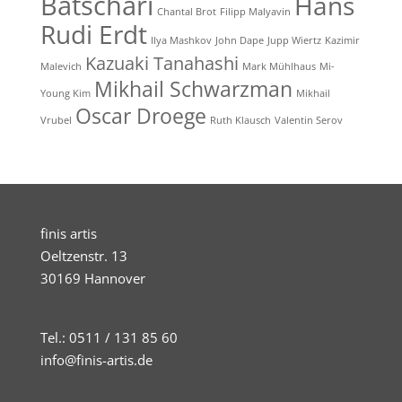
Batschari
Hans
Chantal Brot
Filipp Malyavin
Rudi Erdt
Ilya Mashkov
John Dape
Jupp Wiertz
Kazimir
Kazuaki Tanahashi
Malevich
Mark Mühlhaus
Mi-
Mikhail Schwarzman
Young Kim
Mikhail
Oscar Droege
Vrubel
Ruth Klausch
Valentin Serov
finis artis
Oeltzenstr. 13
30169 Hannover
Tel.: 0511 / 131 85 60
info@finis-artis.de